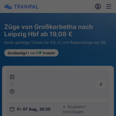
󱎓
󱒨
Züge von Großkorbetha nach
Leipzig Hbf ab 19,08 €
Kaufe günstige Tickets für ICE, IC und Regionalzüge der DB
Großartig
4.1 von 5
󱍉
󰿠
󱒣
Rückfahrt
󱅇
󱎗
Fr. 07 Aug., 20:30
hinzufügen