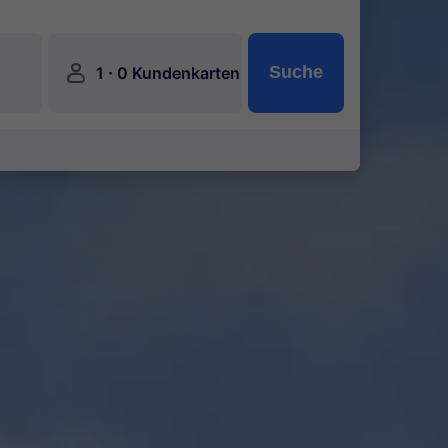
󱍂
·
Suche
1
0 Kundenkarten