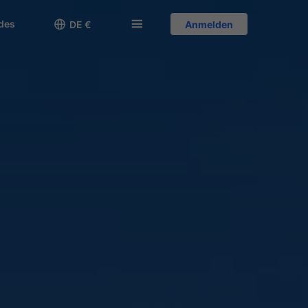
des

󱅍
DE €
Anmelden