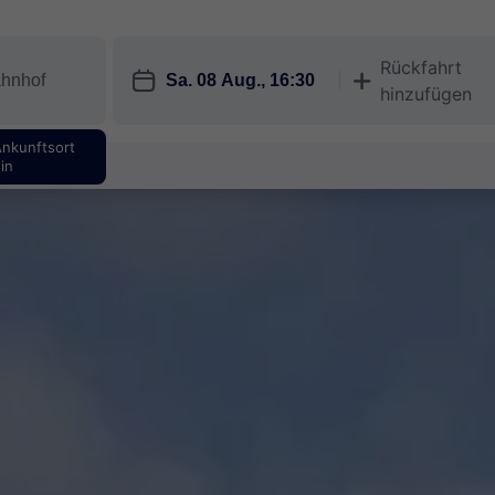
Rückfahrt
󱎗
󱅇
hinzufügen
Ankunftsort
in