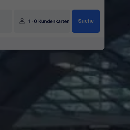
󱍂
·
Suche
1
0 Kundenkarten