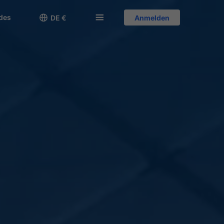
des

󱅍
DE €
Anmelden