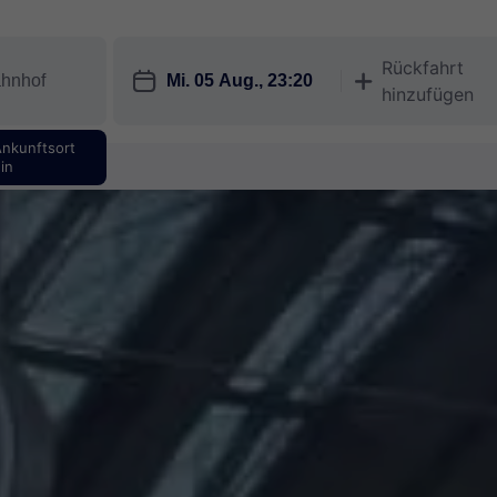
Rückfahrt
󱎗
󱅇
hinzufügen
Ankunftsort
in