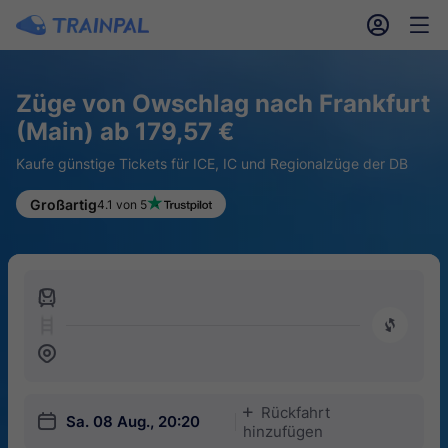
󱎓
󱒨
Züge von Owschlag nach Frankfurt
(Main) ab 179,57 €
Kaufe günstige Tickets für ICE, IC und Regionalzüge der DB
Großartig
4.1 von 5
󱍉
󰿠
󱒣
Rückfahrt
󱅇
󱎗
Sa. 08 Aug., 20:20
hinzufügen