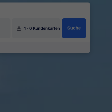
󱍂
·
Suche
1
0 Kundenkarten