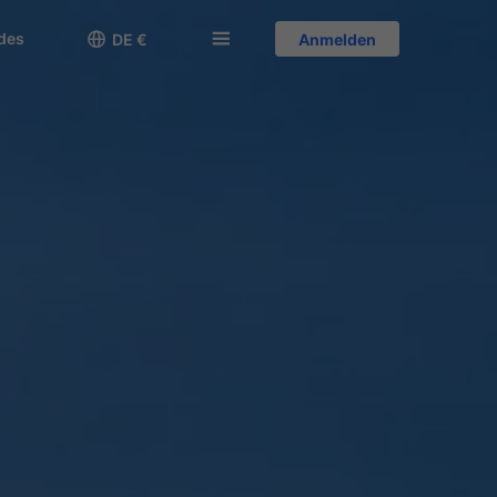
des

󱅍
DE €
Anmelden