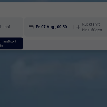
Rückfahrt
󱎗
󱅇
hinzufügen
Ankunftsort
in