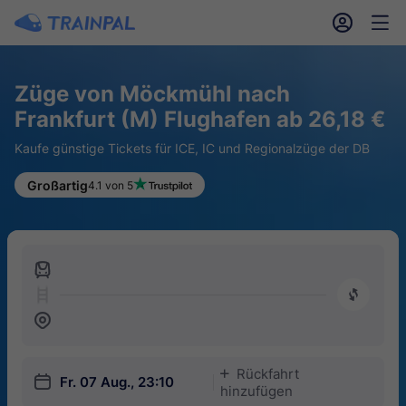
󱎓
󱒨
Züge von Möckmühl nach
Frankfurt (M) Flughafen ab 26,18 €
Kaufe günstige Tickets für ICE, IC und Regionalzüge der DB
Großartig
4.1 von 5
󱍉
󰿠
󱒣
Rückfahrt
󱅇
󱎗
Fr. 07 Aug., 23:10
hinzufügen