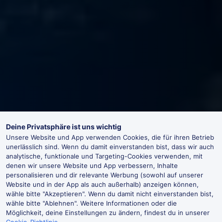
Deine Privatsphäre ist uns wichtig
Unsere Website und App verwenden Cookies, die für ihren Betrieb
unerlässlich sind. Wenn du damit einverstanden bist, dass wir auch
analytische, funktionale und Targeting-Cookies verwenden, mit
denen wir unsere Website und App verbessern, Inhalte
personalisieren und dir relevante Werbung (sowohl auf unserer
Website und in der App als auch außerhalb) anzeigen können,
wähle bitte "Akzeptieren". Wenn du damit nicht einverstanden bist,
wähle bitte "Ablehnen". Weitere Informationen oder die
Möglichkeit, deine Einstellungen zu ändern, findest du in unserer