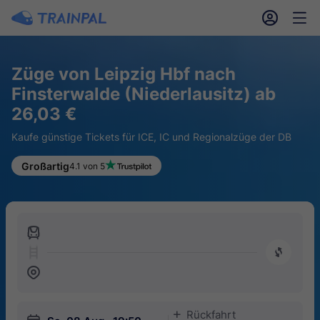
󱎓
󱒨
Züge von Leipzig Hbf nach
Finsterwalde (Niederlausitz) ab
26,03 €
Kaufe günstige Tickets für ICE, IC und Regionalzüge der DB
Großartig
4.1 von 5
󱍉
󰿠
󱒣
Rückfahrt
󱅇