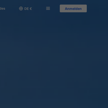
des

󱅍
DE €
Anmelden