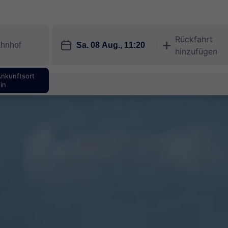
Rückfahrt
󱎗
󱅇
hinzufügen
Ankunftsort
in