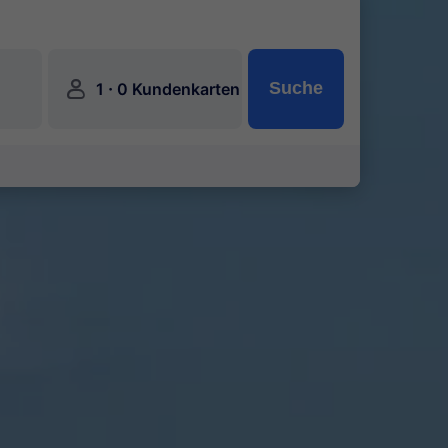
󱍂
·
Suche
1
0 Kundenkarten