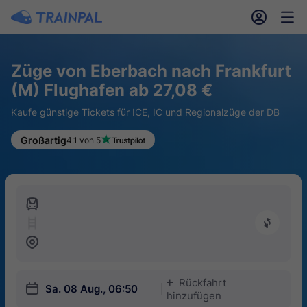
󱎓
󱒨
Züge von Eberbach nach Frankfurt
(M) Flughafen ab 27,08 €
Kaufe günstige Tickets für ICE, IC und Regionalzüge der DB
Großartig
4.1 von 5
󱍉
󰿠
󱒣
Rückfahrt
󱅇
󱎗
Sa. 08 Aug., 06:50
hinzufügen