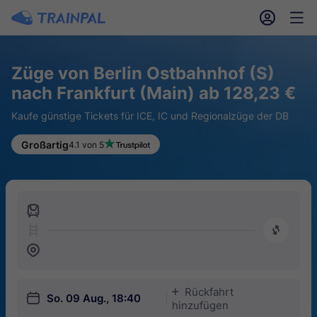
󱎓
󱒨
Züge von Berlin Ostbahnhof (S)
nach Frankfurt (Main) ab 128,23 €
Kaufe günstige Tickets für ICE, IC und Regionalzüge der DB
Großartig
4.1 von 5
󱍉
󰿠
󱒣
Rückfahrt
󱅇
󱎗
So. 09 Aug., 18:40
hinzufügen