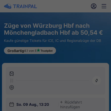
󱎓
󱒨
Züge von Würzburg Hbf nach
Mönchengladbach Hbf ab 50,54 €
Kaufe günstige Tickets für ICE, IC und Regionalzüge der DB
Großartig
4.1 von 5
󱍉
󰿠
󱒣
Rückfahrt
󱅇
󱎗
So. 09 Aug., 13:20
hinzufügen