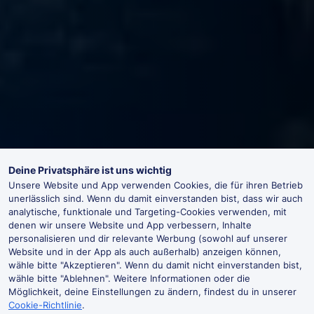
Deine Privatsphäre ist uns wichtig
Unsere Website und App verwenden Cookies, die für ihren Betrieb
unerlässlich sind. Wenn du damit einverstanden bist, dass wir auch
analytische, funktionale und Targeting-Cookies verwenden, mit
denen wir unsere Website und App verbessern, Inhalte
personalisieren und dir relevante Werbung (sowohl auf unserer
Website und in der App als auch außerhalb) anzeigen können,
wähle bitte "Akzeptieren". Wenn du damit nicht einverstanden bist,
wähle bitte "Ablehnen". Weitere Informationen oder die
Möglichkeit, deine Einstellungen zu ändern, findest du in unserer
Cookie-Richtlinie
.