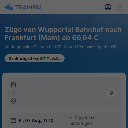
󱎓
󱒨
Züge von Wuppertal Bahnhof nach
Frankfurt (Main) ab 66,64 €
Kaufe günstige Tickets für ICE, IC und Regionalzüge der DB
Großartig
4.1 von 5
󱍉
󰿠
󱒣
Rückfahrt
󱅇
󱎗
Fr. 07 Aug., 11:10
hinzufügen