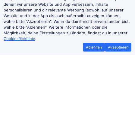
denen wir unsere Website und App verbessern, Inhalte
personalisieren und dir relevante Werbung (sowohl auf unserer
Website und in der App als auch außerhalb) anzeigen können,
wähle bitte "Akzeptieren". Wenn du damit nicht einverstanden bist,
wähle bitte "Ablehnen". Weitere Informationen oder die
Möglichkeit, deine Einstellungen zu ändern, findest du in unserer
Cookie-Richtlinie
.
Ablehnen
Akzeptieren
Bestpreisgarantie
Günstigere T
Wenn du Zugtickets anderswo
Mehr sparen mit
günstiger findest, teile es uns mit und
Buchen ohne Buc
wir
erstatten dir den
der Trai
Preisunterschied*.