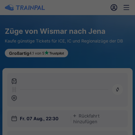
󱎓
󱒨
Züge von Wismar nach Jena
Kaufe günstige Tickets für ICE, IC und Regionalzüge der DB
Großartig
4.1 von 5
󱍉
󰿠
󱒣
Rückfahrt
󱅇
󱎗
Fr. 07 Aug., 22:30
hinzufügen