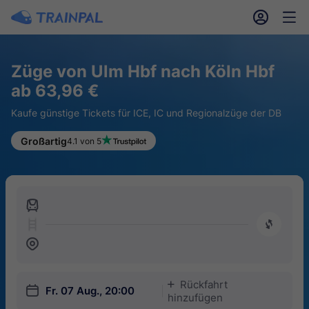
󱎓
󱒨
Züge von Ulm Hbf nach Köln Hbf
ab 63,96 €
Kaufe günstige Tickets für ICE, IC und Regionalzüge der DB
Großartig
4.1 von 5
󱍉
󰿠
󱒣
Rückfahrt
󱅇
󱎗
Fr. 07 Aug., 20:00
hinzufügen