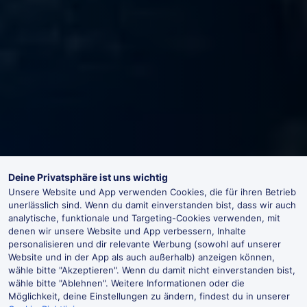
Deine Privatsphäre ist uns wichtig
Unsere Website und App verwenden Cookies, die für ihren Betrieb
unerlässlich sind. Wenn du damit einverstanden bist, dass wir auch
analytische, funktionale und Targeting-Cookies verwenden, mit
denen wir unsere Website und App verbessern, Inhalte
personalisieren und dir relevante Werbung (sowohl auf unserer
Website und in der App als auch außerhalb) anzeigen können,
wähle bitte "Akzeptieren". Wenn du damit nicht einverstanden bist,
wähle bitte "Ablehnen". Weitere Informationen oder die
Möglichkeit, deine Einstellungen zu ändern, findest du in unserer