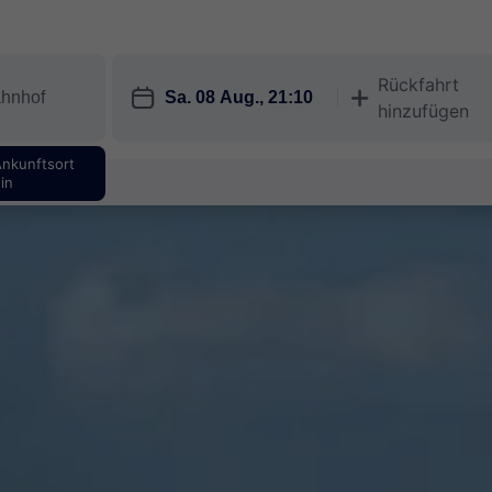
Rückfahrt
󱎗
󱅇
hinzufügen
Ankunftsort
in