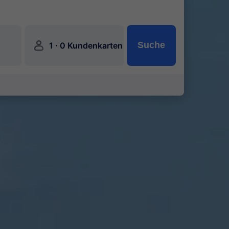
󱍂
·
Suche
1
0 Kundenkarten