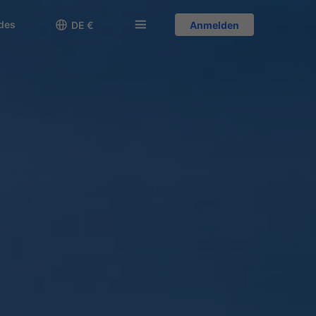
des

󱅍
DE €
Anmelden