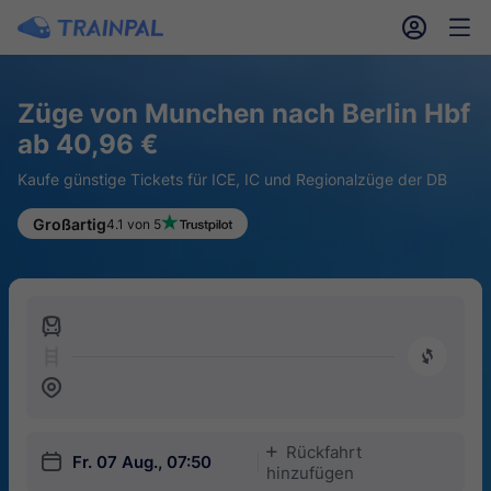
󱎓
󱒨
Züge von Munchen nach Berlin Hbf
ab 40,96 €
Kaufe günstige Tickets für ICE, IC und Regionalzüge der DB
Großartig
4.1 von 5
󱍉
󰿠
󱒣
Rückfahrt
󱅇
󱎗
Fr. 07 Aug., 07:50
hinzufügen