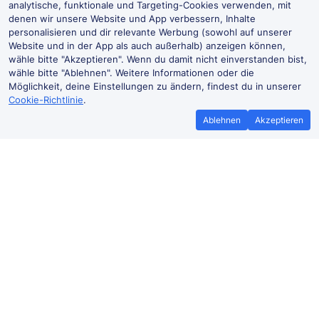
analytische, funktionale und Targeting-Cookies verwenden, mit
denen wir unsere Website und App verbessern, Inhalte
personalisieren und dir relevante Werbung (sowohl auf unserer
Website und in der App als auch außerhalb) anzeigen können,
wähle bitte "Akzeptieren". Wenn du damit nicht einverstanden bist,
wähle bitte "Ablehnen". Weitere Informationen oder die
Möglichkeit, deine Einstellungen zu ändern, findest du in unserer
Cookie-Richtlinie
.
Ablehnen
Akzeptieren
Bestpreisgarantie
Günstigere Tic
Wenn du Zugtickets anderswo
Mehr sparen mit G
günstiger findest, teile es uns mit und
Buchen ohne Buchu
wir
erstatten dir den
der TrainPa
Preisunterschied*.