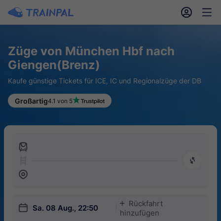
󱎓
󱒨
Züge von München Hbf nach
Giengen(Brenz)
Kaufe günstige Tickets für ICE, IC und Regionalzüge der DB
Großartig
4.1 von 5
󱍉
󰿠
󱒣
Rückfahrt
󱅇
󱎗
Sa. 08 Aug., 22:50
hinzufügen