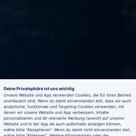
Deine Privatsphäre ist uns wichtig
Unsere Website und App verwenden Cookies, die für ihren Betrieb
unerlässlich sind. Wenn du damit einverstanden bist, dass wir auch
analytische, funktionale und Targeting-Cookies verwenden, mit
denen wir unsere Website und App verbessern, Inhalte
personalisieren und dir relevante Werbung (sowohl auf unserer
Website und in der App als auch außerhalb) anzeigen können,
wähle bitte "Akzeptieren". Wenn du damit nicht einverstanden bist,
wähle bitte "Ablehnen". Weitere Informationen oder die