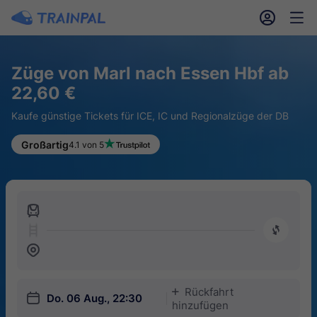
󱎓
󱒨
Züge von Marl nach Essen Hbf ab
22,60 €
Kaufe günstige Tickets für ICE, IC und Regionalzüge der DB
Großartig
4.1 von 5
󱍉
󰿠
󱒣
Rückfahrt
󱅇
󱎗
Do. 06 Aug., 22:30
hinzufügen