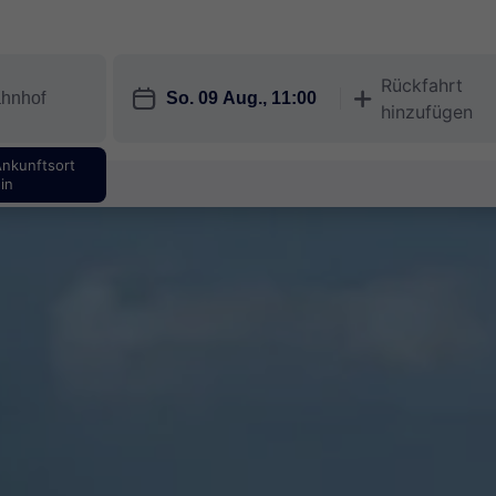
Rückfahrt
󱎗
󱅇
hinzufügen
Ankunftsort
in