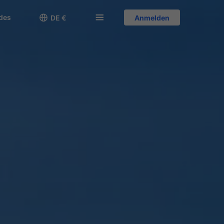
des

󱅍
DE €
Anmelden