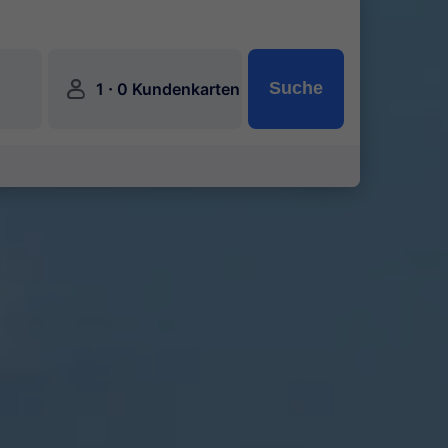
󱍂
·
Suche
1
0 Kundenkarten