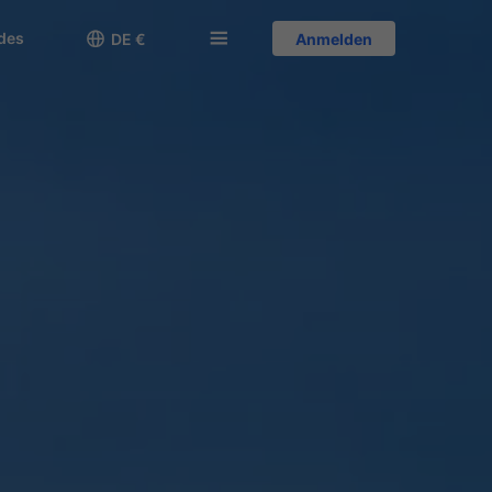
des

󱅍
DE €
Anmelden