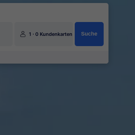
󱍂
·
Suche
1
0 Kundenkarten