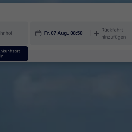
Rückfahrt
󱎗
󱅇
hinzufügen
Ankunftsort
in