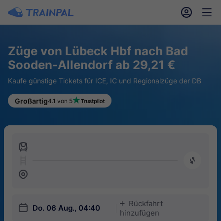
󱎓
󱒨
Züge von Lübeck Hbf nach Bad
Sooden-Allendorf ab 29,21 €
Kaufe günstige Tickets für ICE, IC und Regionalzüge der DB
Großartig
4.1 von 5
󱍉
󰿠
󱒣
Rückfahrt
󱅇
󱎗
Do. 06 Aug., 04:40
hinzufügen