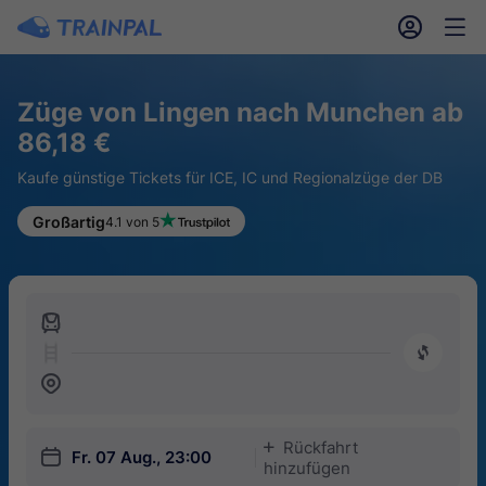
󱎓
󱒨
Züge von Lingen nach Munchen ab
86,18 €
Kaufe günstige Tickets für ICE, IC und Regionalzüge der DB
Großartig
4.1 von 5
󱍉
󰿠
󱒣
Rückfahrt
󱅇
󱎗
Fr. 07 Aug., 23:00
hinzufügen