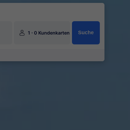
󱍂
·
Suche
1
0 Kundenkarten