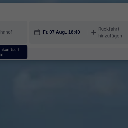
Rückfahrt
󱎗
󱅇
hinzufügen
Ankunftsort
in