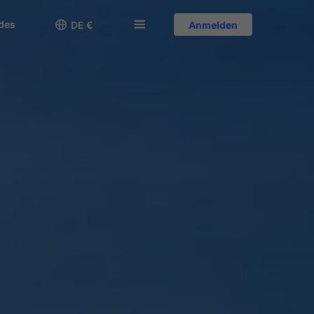
des

󱅍
DE €
Anmelden