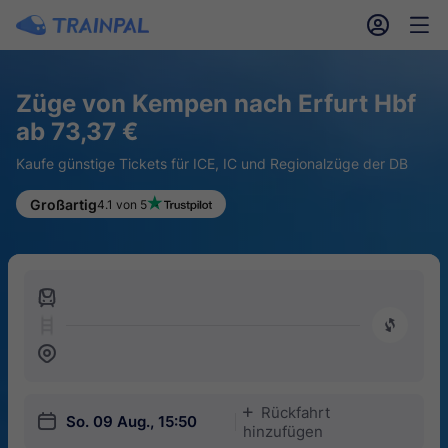
󱎓
󱒨
Züge von Kempen nach Erfurt Hbf
ab 73,37 €
Kaufe günstige Tickets für ICE, IC und Regionalzüge der DB
Großartig
4.1 von 5
󱍉
󰿠
󱒣
Rückfahrt
󱅇
󱎗
So. 09 Aug., 15:50
hinzufügen