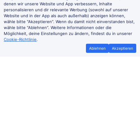
denen wir unsere Website und App verbessern, Inhalte
personalisieren und dir relevante Werbung (sowohl auf unserer
Website und in der App als auch außerhalb) anzeigen können,
wähle bitte "Akzeptieren". Wenn du damit nicht einverstanden bist,
wähle bitte "Ablehnen". Weitere Informationen oder die
Möglichkeit, deine Einstellungen zu ändern, findest du in unserer
Cookie-Richtlinie
.
Ablehnen
Akzeptieren
Bestpreisgarantie
Günstigere T
Wenn du Zugtickets anderswo
Mehr sparen mit
günstiger findest, teile es uns mit und
Buchen ohne Buc
wir
erstatten dir den
der Trai
Preisunterschied*.