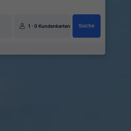
󱍂
·
Suche
1
0 Kundenkarten