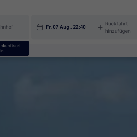
Rückfahrt
󱎗
󱅇
hinzufügen
Ankunftsort
in