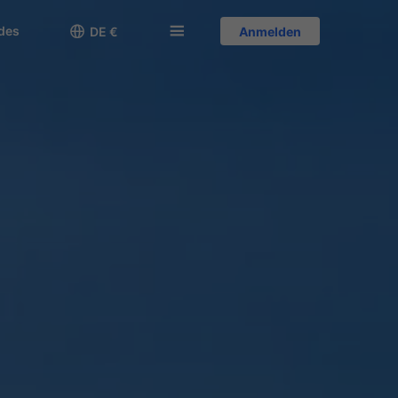
des

󱅍
DE €
Anmelden