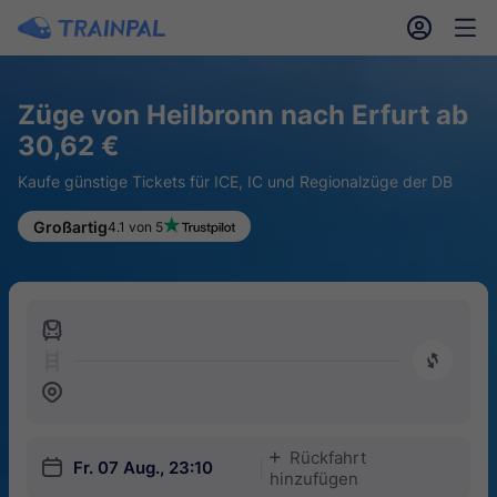
󱎓
󱒨
Züge von Heilbronn nach Erfurt ab
30,62 €
Kaufe günstige Tickets für ICE, IC und Regionalzüge der DB
Großartig
4.1 von 5
󱍉
󰿠
󱒣
Rückfahrt
󱅇
󱎗
Fr. 07 Aug., 23:10
hinzufügen