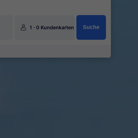
󱍂
·
Suche
1
0 Kundenkarten