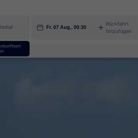
Rückfahrt
󱎗
󱅇
hinzufügen
Ankunftsort
in