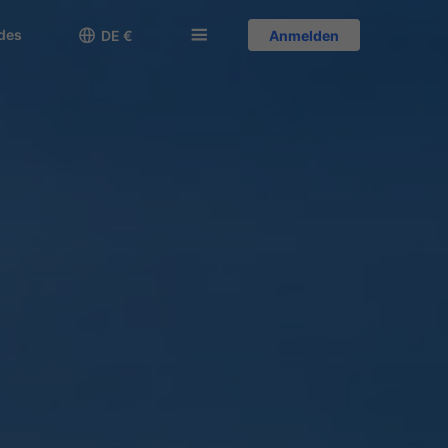
des

󱅍
DE €
Anmelden