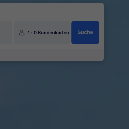
󱍂
·
Suche
1
0 Kundenkarten