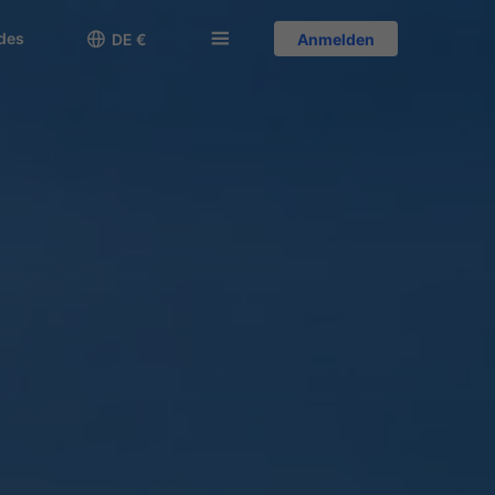
des

󱅍
DE €
Anmelden