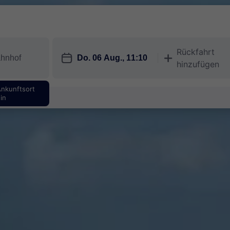
Rückfahrt
󱎗
󱅇
hinzufügen
Ankunftsort
in