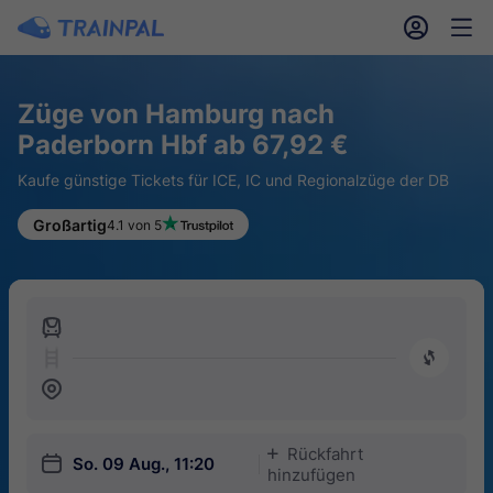
󱎓
󱒨
Züge von Hamburg nach
Paderborn Hbf ab 67,92 €
Kaufe günstige Tickets für ICE, IC und Regionalzüge der DB
Großartig
4.1 von 5
󱍉
󰿠
󱒣
Rückfahrt
󱅇
󱎗
So. 09 Aug., 11:20
hinzufügen