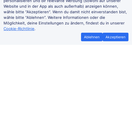
personalisieren und dir relevante Werbung (sowohl auf unserer
Website und in der App als auch außerhalb) anzeigen können,
wähle bitte "Akzeptieren". Wenn du damit nicht einverstanden bist,
wähle bitte "Ablehnen". Weitere Informationen oder die
Möglichkeit, deine Einstellungen zu ändern, findest du in unserer
Cookie-Richtlinie
.
Ablehnen
Akzeptieren
Bestpreisgarantie
Günstigere T
Wenn du Zugtickets anderswo
Mehr sparen mit
günstiger findest, teile es uns mit und
Buchen ohne Buc
wir
erstatten dir den
der Trai
Preisunterschied*.