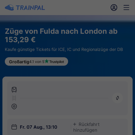
󱎓
󱒨
Züge von Fulda nach London ab
153,29 €
Kaufe günstige Tickets für ICE, IC und Regionalzüge der DB
Großartig
4.1 von 5
󱍉
󰿠
󱒣
Rückfahrt
󱅇
󱎗
Fr. 07 Aug., 13:10
hinzufügen