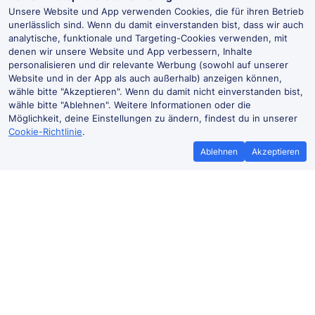
Unsere Website und App verwenden Cookies, die für ihren Betrieb
unerlässlich sind. Wenn du damit einverstanden bist, dass wir auch
analytische, funktionale und Targeting-Cookies verwenden, mit
denen wir unsere Website und App verbessern, Inhalte
personalisieren und dir relevante Werbung (sowohl auf unserer
Website und in der App als auch außerhalb) anzeigen können,
wähle bitte "Akzeptieren". Wenn du damit nicht einverstanden bist,
wähle bitte "Ablehnen". Weitere Informationen oder die
Möglichkeit, deine Einstellungen zu ändern, findest du in unserer
Cookie-Richtlinie
.
Ablehnen
Akzeptieren
Bestpreisgarantie
Günstigere T
Wenn du Zugtickets anderswo
Mehr sparen mit
günstiger findest, teile es uns mit und
Buchen ohne Buc
wir
erstatten dir den
der Trai
Preisunterschied*.