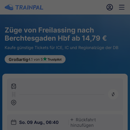
󱎓
󱒨
Züge von Freilassing nach
Berchtesgaden Hbf ab 14,79 €
Kaufe günstige Tickets für ICE, IC und Regionalzüge der DB
Großartig
4.1 von 5
󱍉
󰿠
󱒣
Rückfahrt
󱅇
󱎗
So. 09 Aug., 06:40
hinzufügen