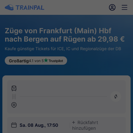
󱎓
󱒨
Züge von Frankfurt (Main) Hbf
nach Bergen auf Rügen ab 29,98 €
Kaufe günstige Tickets für ICE, IC und Regionalzüge der DB
Großartig
4.1 von 5
󱍉
󰿠
󱒣
Rückfahrt
󱅇
󱎗
Sa. 08 Aug., 17:50
hinzufügen