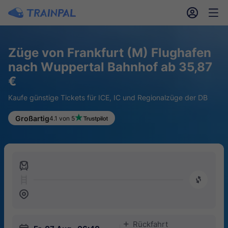
󱎓
󱒨
Züge von Frankfurt (M) Flughafen
nach Wuppertal Bahnhof ab 35,87
€
Kaufe günstige Tickets für ICE, IC und Regionalzüge der DB
Großartig
4.1 von 5
󱍉
󰿠
󱒣
Rückfahrt
󱅇