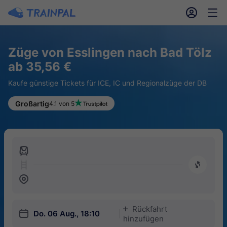
󱎓
󱒨
Züge von Esslingen nach Bad Tölz
ab 35,56 €
Kaufe günstige Tickets für ICE, IC und Regionalzüge der DB
Großartig
4.1 von 5
󱍉
󰿠
󱒣
Rückfahrt
󱅇
󱎗
Do. 06 Aug., 18:10
hinzufügen