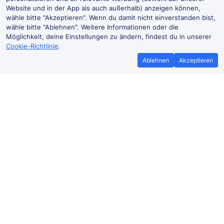
Website und in der App als auch außerhalb) anzeigen können,
wähle bitte "Akzeptieren". Wenn du damit nicht einverstanden bist,
wähle bitte "Ablehnen". Weitere Informationen oder die
Möglichkeit, deine Einstellungen zu ändern, findest du in unserer
Cookie-Richtlinie
.
Ablehnen
Akzeptieren
Bestpreisgarantie
Günstigere T
Wenn du Zugtickets anderswo
Mehr sparen mit
günstiger findest, teile es uns mit und
Buchen ohne Buc
wir
erstatten dir den
der Trai
Preisunterschied*.