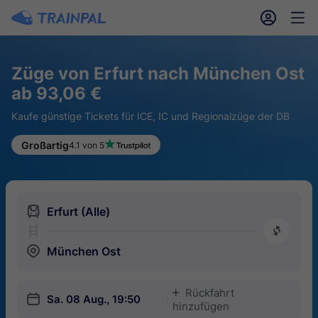
󱎓
󱒨
Züge von Erfurt nach München Ost
ab 93,06 €
Kaufe günstige Tickets für ICE, IC und Regionalzüge der DB
Großartig
4.1 von 5
󱍉
Erfurt (Alle)
󰿠
󱒣
München Ost
Rückfahrt
󱅇
󱎗
Sa. 08 Aug., 19:50
hinzufügen