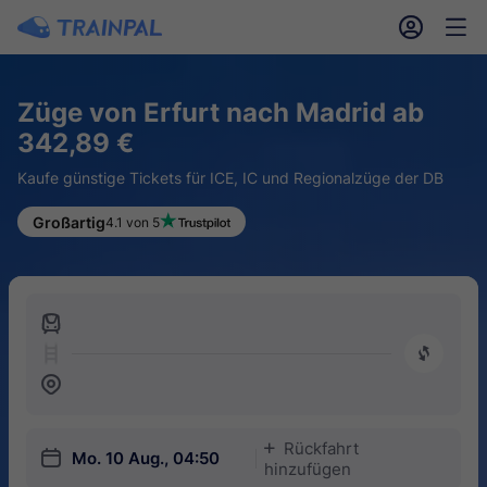
󱎓
󱒨
Züge von Erfurt nach Madrid ab
342,89 €
Kaufe günstige Tickets für ICE, IC und Regionalzüge der DB
Großartig
4.1 von 5
󱍉
󰿠
󱒣
Rückfahrt
󱅇
󱎗
Mo. 10 Aug., 04:50
hinzufügen