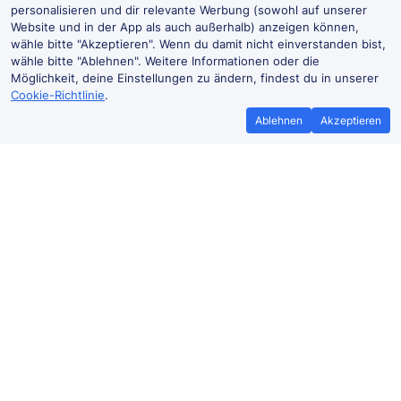
personalisieren und dir relevante Werbung (sowohl auf unserer
Website und in der App als auch außerhalb) anzeigen können,
wähle bitte "Akzeptieren". Wenn du damit nicht einverstanden bist,
wähle bitte "Ablehnen". Weitere Informationen oder die
Möglichkeit, deine Einstellungen zu ändern, findest du in unserer
Cookie-Richtlinie
.
Ablehnen
Akzeptieren
Bestpreisgarantie
Günstigere T
Wenn du Zugtickets anderswo
Mehr sparen mit
günstiger findest, teile es uns mit und
Buchen ohne Buc
wir
erstatten dir den
der Trai
Preisunterschied*.