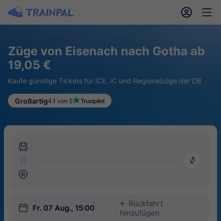
󱎓
󱒨
Züge von Eisenach nach Gotha ab
19,05 €
Kaufe günstige Tickets für ICE, IC und Regionalzüge der DB
Großartig
4.1 von 5
󱍉
󰿠
󱒣
Rückfahrt
󱅇
󱎗
Fr. 07 Aug., 15:00
hinzufügen