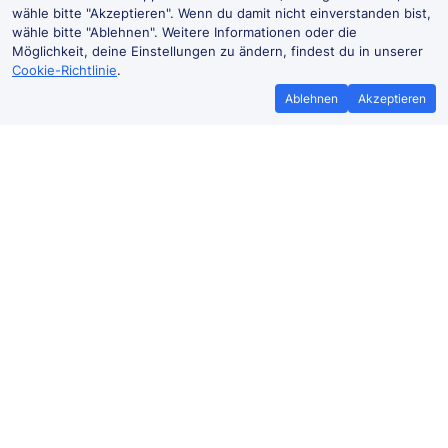
wähle bitte "Akzeptieren". Wenn du damit nicht einverstanden bist,
wähle bitte "Ablehnen". Weitere Informationen oder die
Möglichkeit, deine Einstellungen zu ändern, findest du in unserer
Cookie-Richtlinie
.
Ablehnen
Akzeptieren
Bestpreisgarantie
Günstigere T
Wenn du Zugtickets anderswo
Mehr sparen mit
günstiger findest, teile es uns mit und
Buchen ohne Buc
wir
erstatten dir den
der Trai
Preisunterschied*.