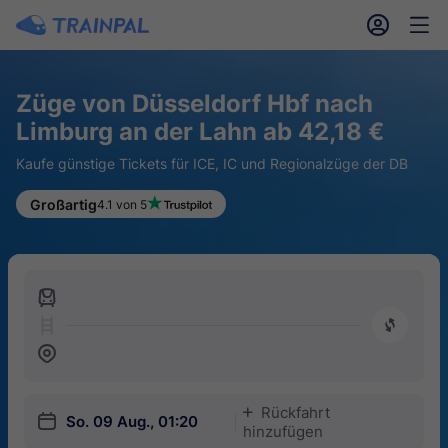
󱎓
󱒨
Züge von Düsseldorf Hbf nach
Limburg an der Lahn ab 42,18 €
Kaufe günstige Tickets für ICE, IC und Regionalzüge der DB
Großartig
4.1 von 5
󱍉
󰿠
󱒣
Rückfahrt
󱅇
󱎗
So. 09 Aug., 01:20
hinzufügen