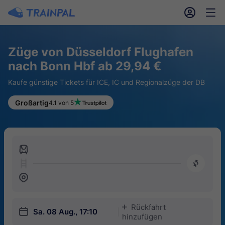
󱎓
󱒨
Züge von Düsseldorf Flughafen
nach Bonn Hbf ab 29,94 €
Kaufe günstige Tickets für ICE, IC und Regionalzüge der DB
Großartig
4.1 von 5
󱍉
󰿠
󱒣
Rückfahrt
󱅇
󱎗
Sa. 08 Aug., 17:10
hinzufügen