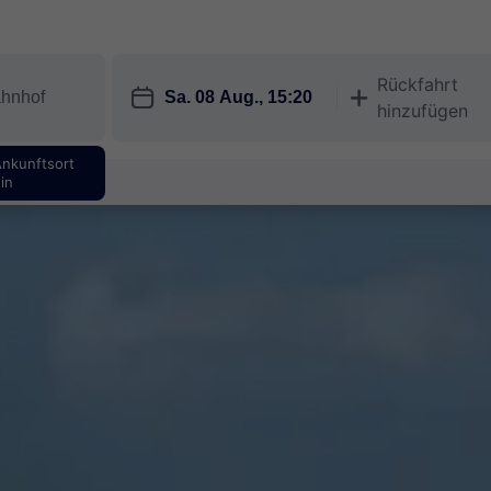
Rückfahrt
󱎗
󱅇
hinzufügen
Ankunftsort
in