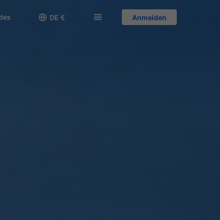
des

󱅍
DE €
Anmelden