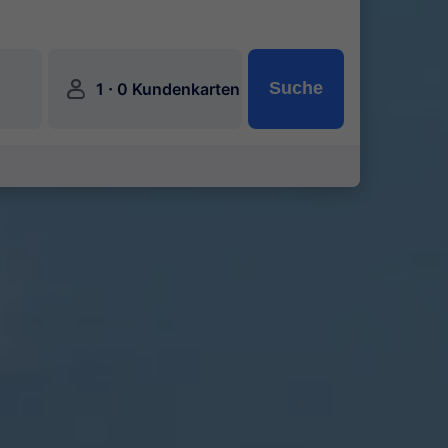
󱍂
·
Suche
1
0 Kundenkarten