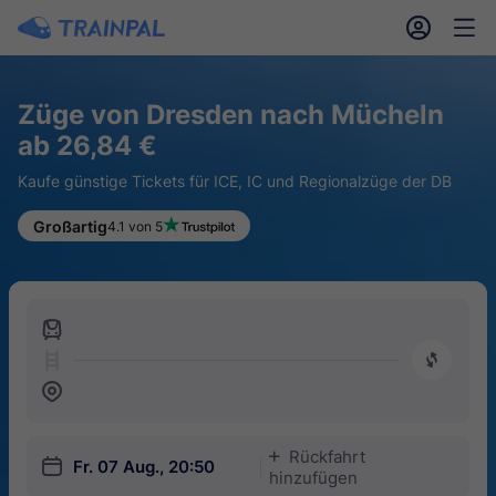
󱎓
󱒨
Züge von Dresden nach Mücheln
ab 26,84 €
Kaufe günstige Tickets für ICE, IC und Regionalzüge der DB
Großartig
4.1 von 5
󱍉
󰿠
󱒣
Rückfahrt
󱅇
󱎗
Fr. 07 Aug., 20:50
hinzufügen