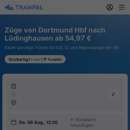
󱎓
󱒨
Züge von Dortmund Hbf nach
Lüdinghausen ab 54,97 €
Kaufe günstige Tickets für ICE, IC und Regionalzüge der DB
Großartig
4.1 von 5
󱍉
󰿠
󱒣
Rückfahrt
󱅇
󱎗
Do. 06 Aug., 12:30
hinzufügen