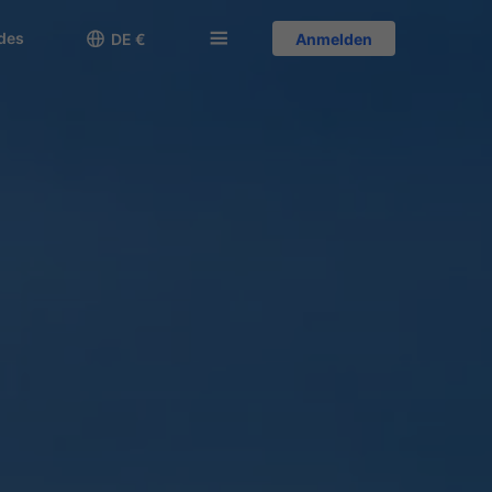
des

󱅍
DE €
Anmelden