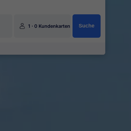
󱍂
·
Suche
1
0 Kundenkarten