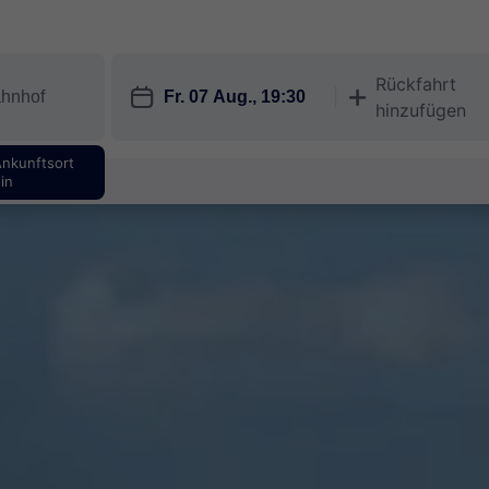
Rückfahrt
󱎗
󱅇
hinzufügen
Ankunftsort
in