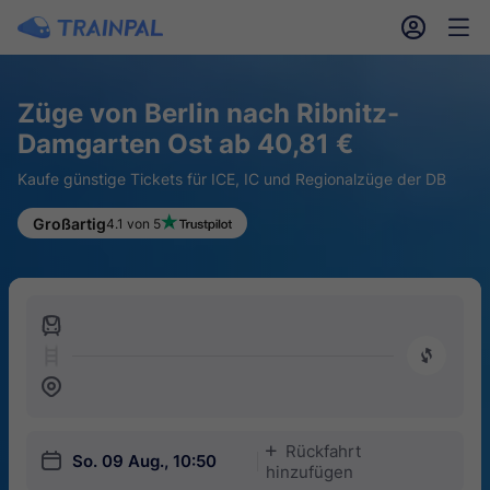
󱎓
󱒨
Züge von Berlin nach Ribnitz-
Damgarten Ost ab 40,81 €
Kaufe günstige Tickets für ICE, IC und Regionalzüge der DB
Großartig
4.1 von 5
󱍉
󰿠
󱒣
Rückfahrt
󱅇
󱎗
So. 09 Aug., 10:50
hinzufügen