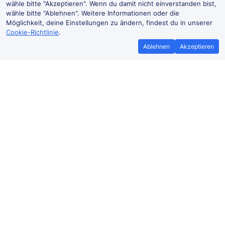
wähle bitte "Akzeptieren". Wenn du damit nicht einverstanden bist,
wähle bitte "Ablehnen". Weitere Informationen oder die
Möglichkeit, deine Einstellungen zu ändern, findest du in unserer
Cookie-Richtlinie
.
Ablehnen
Akzeptieren
Bestpreisgarantie
Günstigere T
Wenn du Zugtickets anderswo
Mehr sparen mit
günstiger findest, teile es uns mit und
Buchen ohne Buc
wir
erstatten dir den
der Trai
Preisunterschied*.