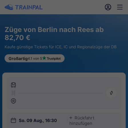
󱎓
󱒨
Züge von Berlin nach Rees ab
82,70 €
Kaufe günstige Tickets für ICE, IC und Regionalzüge der DB
Großartig
4.1 von 5
󱍉
󰿠
󱒣
Rückfahrt
󱅇
󱎗
So. 09 Aug., 16:30
hinzufügen