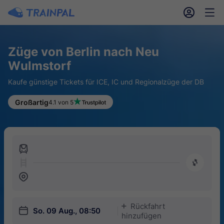
󱎓
󱒨
Züge von Berlin nach Neu
Wulmstorf
Kaufe günstige Tickets für ICE, IC und Regionalzüge der DB
Großartig
4.1 von 5
󱍉
󰿠
󱒣
Rückfahrt
󱅇
󱎗
So. 09 Aug., 08:50
hinzufügen