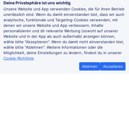
Deine Privatsphäre ist uns wichtig
Unsere Website und App verwenden Cookies, die für ihren Betrieb
unerlässlich sind. Wenn du damit einverstanden bist, dass wir auch
analytische, funktionale und Targeting-Cookies verwenden, mit
denen wir unsere Website und App verbessern, Inhalte
personalisieren und dir relevante Werbung (sowohl auf unserer
Website und in der App als auch außerhalb) anzeigen können,
wähle bitte "Akzeptieren". Wenn du damit nicht einverstanden bist,
wähle bitte "Ablehnen". Weitere Informationen oder die
Möglichkeit, deine Einstellungen zu ändern, findest du in unserer
Cookie-Richtlinie
.
Ablehnen
Akzeptieren
Bestpreisgarantie
Günstigere T
Wenn du Zugtickets anderswo
Mehr sparen mit
günstiger findest, teile es uns mit und
Buchen ohne Buc
wir
erstatten dir den
der Trai