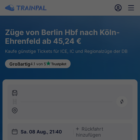
󱎓
󱒨
Züge von Berlin Hbf nach Köln-
Ehrenfeld ab 45,24 €
Kaufe günstige Tickets für ICE, IC und Regionalzüge der DB
Großartig
4.1 von 5
󱍉
󰿠
󱒣
Rückfahrt
󱅇
󱎗
Sa. 08 Aug., 21:40
hinzufügen