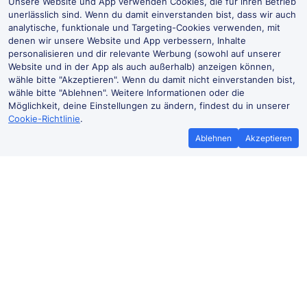
Unsere Website und App verwenden Cookies, die für ihren Betrieb
unerlässlich sind. Wenn du damit einverstanden bist, dass wir auch
analytische, funktionale und Targeting-Cookies verwenden, mit
denen wir unsere Website und App verbessern, Inhalte
personalisieren und dir relevante Werbung (sowohl auf unserer
Website und in der App als auch außerhalb) anzeigen können,
wähle bitte "Akzeptieren". Wenn du damit nicht einverstanden bist,
wähle bitte "Ablehnen". Weitere Informationen oder die
Möglichkeit, deine Einstellungen zu ändern, findest du in unserer
Cookie-Richtlinie
.
Ablehnen
Akzeptieren
Bestpreisgarantie
Günstigere T
Wenn du Zugtickets anderswo
Mehr sparen mit
günstiger findest, teile es uns mit und
Buchen ohne Buc
wir
erstatten dir den
der Trai
Preisunterschied*.