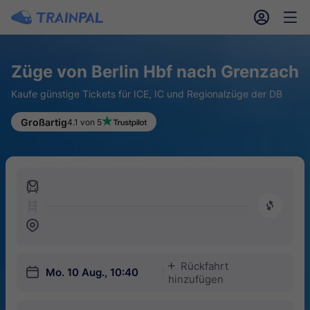
󱎓
󱒨
Züge von Berlin Hbf nach Grenzach
Kaufe günstige Tickets für ICE, IC und Regionalzüge der DB
Großartig
4.1 von 5
󱍉
󰿠
󱒣
Rückfahrt
󱅇
󱎗
Mo. 10 Aug., 10:40
hinzufügen