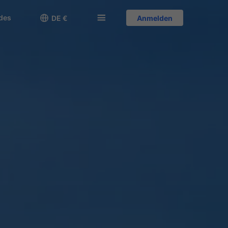
des

󱅍
DE €
Anmelden