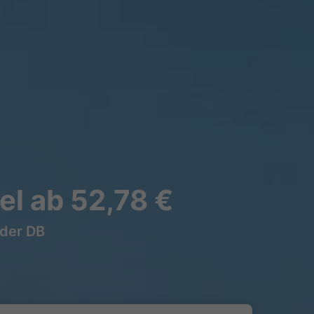
l ab 52,78 €
 der DB