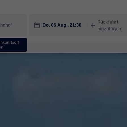
Rückfahrt
󱎗
󱅇
hinzufügen
Ankunftsort
in