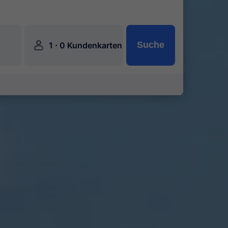
󱍂
·
Suche
1
0 Kundenkarten