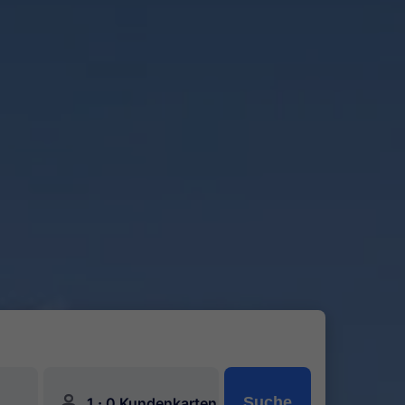
󱍂
·
Suche
1
0 Kundenkarten