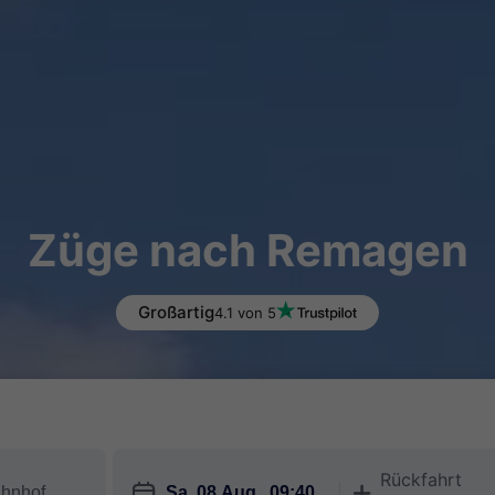
Züge nach Remagen
Großartig
4.1 von 5
Rückfahrt
󱎗
󱅇