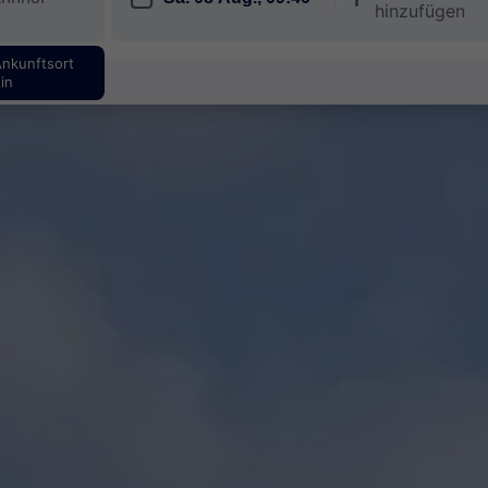
hinzufügen
Ankunftsort
in