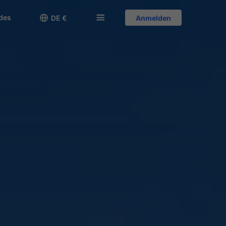
des

󱅍
DE €
Anmelden